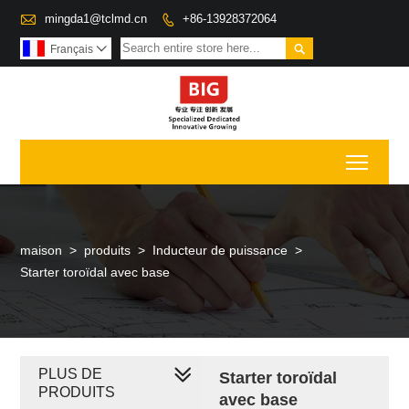

mingda1@tclmd.cn
+86-13928372064


Français

Toggl
maison
>
produits
>
Inducteur de puissance
>
Starter toroïdal avec base
PLUS DE
Starter toroïdal
PRODUITS
avec base