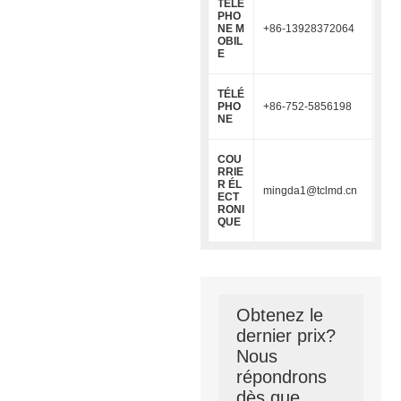
TÉLÉ
PHO
NE M
+86-13928372064
OBIL
E
TÉLÉ
PHO
+86-752-5856198
NE
COU
RRIE
R ÉL
mingda1@tclmd.cn
ECT
RONI
QUE
Obtenez le
dernier prix?
Nous
répondrons
dès que