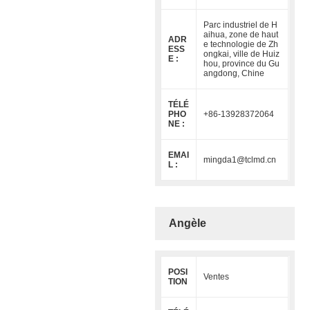
Parc industriel de H
aihua, zone de haut
ADR
e technologie de Zh
ESS
ongkai, ville de Huiz
E :
hou, province du Gu
angdong, Chine
TÉLÉ
PHO
+86-13928372064
NE :
EMAI
mingda1@tclmd.cn
L :
Angèle
POSI
Ventes
TION