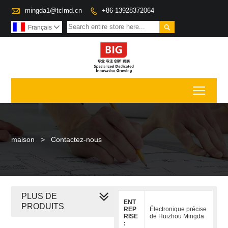

mingda1@tclmd.cn
+86-13928372064


Français

Toggl
maison
>
Contactez-nous
PLUS DE
ENT
PRODUITS
REP
Électronique précise
RISE
de Huizhou Mingda
: