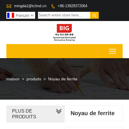

mingda1@tclmd.cn
+86-13928372064


Français

Toggl
maison
>
produits
>
Noyau de ferrite
PLUS DE
Noyau de ferrite
PRODUITS