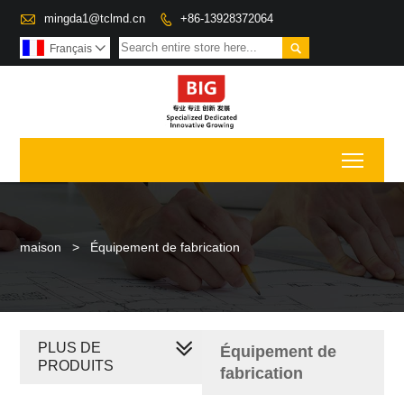

mingda1@tclmd.cn
+86-13928372064


Français

Toggl
maison
>
Équipement de fabrication
PLUS DE
Équipement de
PRODUITS
fabrication