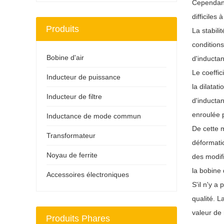
Cependant
difficiles
Produits
La stabil
conditions
Bobine d'air
d'inductan
Le coeffi
Inducteur de puissance
la dilatat
Inducteur de filtre
d'inducta
enroulée 
Inductance de mode commun
De cette m
Transformateur
déformati
Noyau de ferrite
des modifi
la bobine 
Accessoires électroniques
S'il n'y a
qualité. 
valeur de 
Produits Phares