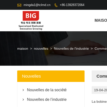

mingda1@tclmd.cn
+86-13928372064

MAIS
maison
>
nouvelles
>
Nouvelles de l'industrie
>
Comment
Nouvelles
Comm
Nouvelles de la société
19-04-2

Nouvelles de l'industrie

La bobine