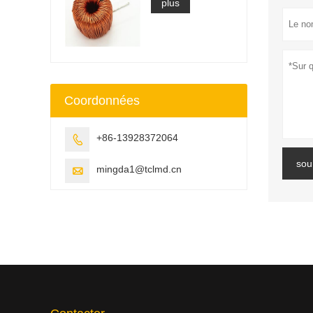
plus
Coordonnées
+86-13928372064

sou
mingda1@tclmd.cn
