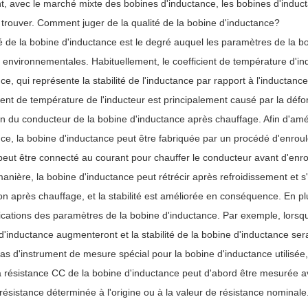
, avec le marché mixte des bobines d'inductance, les bobines d'induct
 à trouver. Comment juger de la qualité de la bobine d'inductance?
ité de la bobine d'inductance est le degré auquel les paramètres de la
 environnementales. Habituellement, le coefficient de température d'indu
ce, qui représente la stabilité de l'inductance par rapport à l'inductance
cient de température de l'inducteur est principalement causé par la dé
ion du conducteur de la bobine d'inductance après chauffage. Afin d'amél
nce, la bobine d'inductance peut être fabriquée par un procédé d'enrou
peut être connecté au courant pour chauffer le conducteur avant d'enro
anière, la bobine d'inductance peut rétrécir après refroidissement et s'
on après chauffage, et la stabilité est améliorée en conséquence. En p
cations des paramètres de la bobine d'inductance. Par exemple, lorsque
d'inductance augmenteront et la stabilité de la bobine d'inductance sera
 pas d'instrument de mesure spécial pour la bobine d'inductance utilisée
La résistance CC de la bobine d'inductance peut d'abord être mesurée a
résistance déterminée à l'origine ou à la valeur de résistance nominale