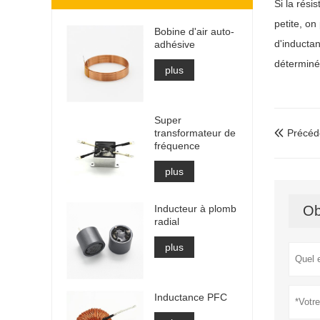
Si la rési
petite, on
Bobine d'air auto-
d'inductan
adhésive
déterminé
plus
Super
transformateur de
Précéd

fréquence
plus
Inducteur à plomb
Ob
radial
plus
Inductance PFC