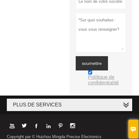
soumettre
Politique de
confidentialité
PLUS DE SERVICES







Copyright par © Huizhou Mingda Precise Electronics