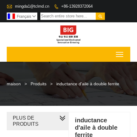

mingda1@tclmd.cn
+86-13928372064


Français

Toggl
maison
>
Produits
>
inductance d'aile à double ferrite
PLUS DE
inductance
PRODUITS
d'aile à double
ferrite